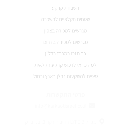
השבחת קרקע
שטחים חקלאיים להשכרה
מגרשים למכירה בצפון
מגרשים למכירה בדרום
כך תזכו במכרז נדל”ן
למה כדאי לרכוש קרקע חקלאית
טיפים להשקעות נדלן בארץ ובחול
פרטי התקשרות
info@karkaotisrael.co.il
מגדל LYFE B רחוב הירקון 3, בני ברק