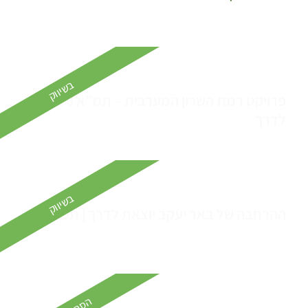
בשיווק
פרויקט רמת השרון המערבית – תמ”א 70 יוצא
לדרך
בשיווק
ההרחבה של באר יעקב יוצאת לדרך | תמ”א 70