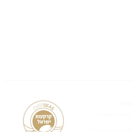
רות
info@karkaotisr
מגדל LYFE B רחוב הירקון 3, בני