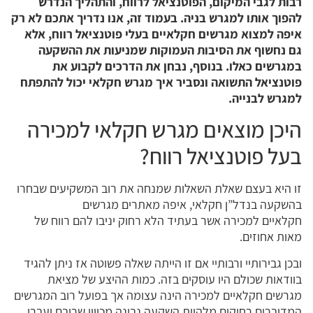
רבות לגבי המיקום, הפוטנציאל לרווח, והתהליך הנדרש
להפוך אותו למגרש בניה. בעמוד זה, אנו נדריך אתכם לא רק
איפה למצוא מגרשים חקלאיים בעלי פוטנציאל רווח, אלא
גם נחשוף את הסיבות העמוקות שמניעות את ההשקעה
במגרשים כאלו. בנוסף, נבחן את הדרכים לקבוע את
פוטנציאל התשואה ונסביר איך מגרש חקלאי יכול להתפתח
למגרש לבנייה.
היכן מוצאים מגרש חקלאי למכירה
בעל פוטנציאל רווח?
זו היא בעצם שאלת השאלות שמנחה את רוב המשקיעים שבחרו
בהשקעה בנדל”ן חקלאי, איפה מאתרים מגרשים
חקלאיים למכירה אשר בעתיד הלא רחוק יניבו להם רווח של
מאות אחוזים.
ובכן גבירותיי ורבותיי אם זו הייתה שאלה פשוטה אז ניתן להגיד
בוודאות שכולם היו עוסקים בזה. כמות ההיצע של מציאת
מגרשים חקלאיים למכירה הינה עצומה אך בפועל רוב המגרשים
המדוברים רחוקים מלהיות השקעה נבונה מכיוון שרובם יעברו