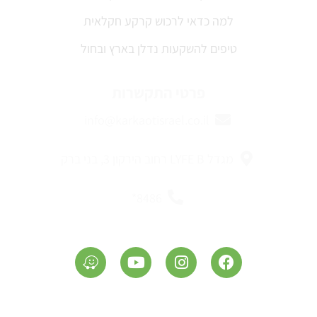
למה כדאי לרכוש קרקע חקלאית
טיפים להשקעות נדלן בארץ ובחול
פרטי התקשרות
info@karkaotisrael.co.il
מגדל LYFE B רחוב הירקון 3, בני ברק
8486*