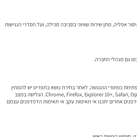
ור אפליה, מתן שירות שוויוני בסביבה מכילה, ועל הסדרי הנגישות
כמו גם מנהלי החברה.
יחת כפתורי ההנגשה. לאחר בחירת נושא בתפריט יש להמתין
לטעינת הדף. התוכנה פועלת בדפדפנים הפופולריים: Chrome, Firefox, Explorer 10+, Safari, Opera. הגלישה במצב
דפנים אחרים יתכנו אי תאימות עקב אי תאימות הדפדפנים עצמם
, חיפוש ביטויים ראשי.