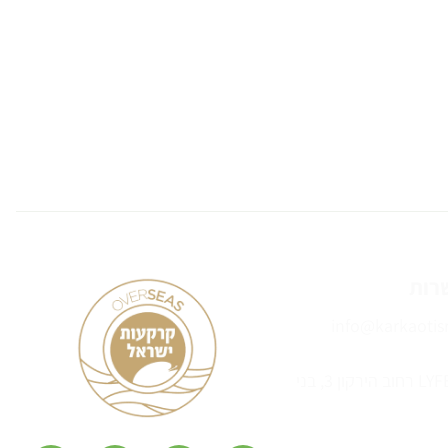
רות
info@karkaotisr
מגדל LYFE B רחוב הירקון 3, בני